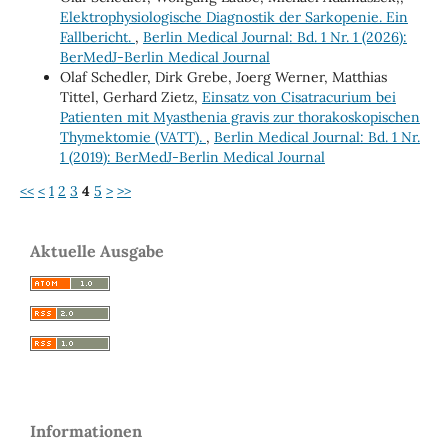
Elektrophysiologische Diagnostik der Sarkopenie. Ein
Fallbericht.
,
Berlin Medical Journal: Bd. 1 Nr. 1 (2026):
BerMedJ-Berlin Medical Journal
Olaf Schedler, Dirk Grebe, Joerg Werner, Matthias
Tittel, Gerhard Zietz,
Einsatz von Cisatracurium bei
Patienten mit Myasthenia gravis zur thorakoskopischen
Thymektomie (VATT).
,
Berlin Medical Journal: Bd. 1 Nr.
1 (2019): BerMedJ-Berlin Medical Journal
<<
<
1
2
3
4
5
>
>>
Aktuelle Ausgabe
Informationen