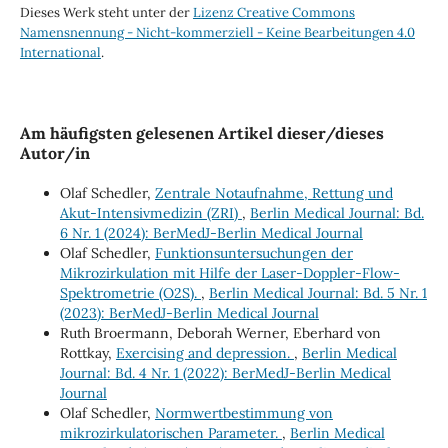
Dieses Werk steht unter der
Lizenz Creative Commons
Namensnennung - Nicht-kommerziell - Keine Bearbeitungen 4.0
International
.
Am häufigsten gelesenen Artikel dieser/dieses
Autor/in
Olaf Schedler,
Zentrale Notaufnahme, Rettung und
Akut-Intensivmedizin (ZRI)
,
Berlin Medical Journal: Bd.
6 Nr. 1 (2024): BerMedJ-Berlin Medical Journal
Olaf Schedler,
Funktionsuntersuchungen der
Mikrozirkulation mit Hilfe der Laser-Doppler-Flow-
Spektrometrie (O2S).
,
Berlin Medical Journal: Bd. 5 Nr. 1
(2023): BerMedJ-Berlin Medical Journal
Ruth Broermann, Deborah Werner, Eberhard von
Rottkay,
Exercising and depression.
,
Berlin Medical
Journal: Bd. 4 Nr. 1 (2022): BerMedJ-Berlin Medical
Journal
Olaf Schedler,
Normwertbestimmung von
mikrozirkulatorischen Parameter.
,
Berlin Medical