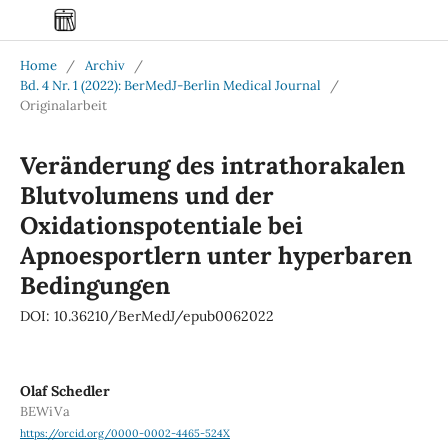
Home
/
Archiv
/
Bd. 4 Nr. 1 (2022): BerMedJ-Berlin Medical Journal
/
Originalarbeit
Veränderung des intrathorakalen
Blutvolumens und der
Oxidationspotentiale bei
Apnoesportlern unter hyperbaren
Bedingungen
DOI: 10.36210/BerMedJ/epub0062022
Olaf Schedler
BEWiVa
https://orcid.org/0000-0002-4465-524X