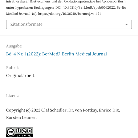
intrathorakalen Blutvolumens und der Oxidationspotentiale bei Apnoesportlern
unter hyperbaren Bedingungen: DOI: 10.36210/BerMedJ/epub0062022.
Berlin
Medical Journal
,
4
(1). https://doi.org/10.36210/bermedj.v4i1.21
Zitationsformate
Ausgabe
Bd. 4 Nr. 1 (2022): BerMedJ-Berlin Medical Journal
Rubrik
Originalarbeit
Lizenz
Copyright (c) 2022 Olaf Schedler; Dr. von Rottkay, Enrico Dix,
Karsten Leunert