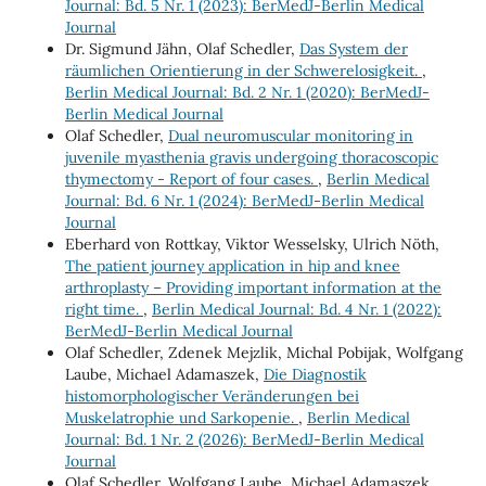
Journal: Bd. 5 Nr. 1 (2023): BerMedJ-Berlin Medical
Journal
Dr. Sigmund Jähn, Olaf Schedler,
Das System der
räumlichen Orientierung in der Schwerelosigkeit.
,
Berlin Medical Journal: Bd. 2 Nr. 1 (2020): BerMedJ-
Berlin Medical Journal
Olaf Schedler,
Dual neuromuscular monitoring in
juvenile myasthenia gravis undergoing thoracoscopic
thymectomy - Report of four cases.
,
Berlin Medical
Journal: Bd. 6 Nr. 1 (2024): BerMedJ-Berlin Medical
Journal
Eberhard von Rottkay, Viktor Wesselsky, Ulrich Nöth,
The patient journey application in hip and knee
arthroplasty – Providing important information at the
right time.
,
Berlin Medical Journal: Bd. 4 Nr. 1 (2022):
BerMedJ-Berlin Medical Journal
Olaf Schedler, Zdenek Mejzlik, Michal Pobijak, Wolfgang
Laube, Michael Adamaszek,
Die Diagnostik
histomorphologischer Veränderungen bei
Muskelatrophie und Sarkopenie.
,
Berlin Medical
Journal: Bd. 1 Nr. 2 (2026): BerMedJ-Berlin Medical
Journal
Olaf Schedler, Wolfgang Laube, Michael Adamaszek,,