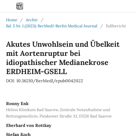
Home
/
Archiv
/
Bd. 5 Nr. 1 (2023): BerMedJ-Berlin Medical Journal
/
Fallbericht
Akutes Unwohlsein und Übelkeit
mit Aortenruptur bei
idiopathischer Medianekrose
ERDHEIM-GSELL
DOI: 10.36210/BerMedJ/epub0042022
Ronny Enk
Helios Klinikum Bad Saarow, Zentrale Notaufnahme und
Rettungsmedizin, Pieskower Straße 33, 15526 Bad Saarow
Eberhard von Rottkay
Stefan Koch