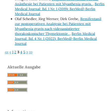
Anästhesie bei Patienten mit Myasthenia gravis.
,
Berlin
Medical Journal: Bd. 1 Nr. 1 (2019): BerMedJ-Berlin
Medical Journal
Olaf Schedler, Jörg Werner, Dirk Grebe,
Remifentanil
zur postoperativen Analgesie bei Patienten mit
Myasthenia gravis nach videoassistierter
thorakoskopischer Thymektomie.
,
Berlin Medical
Journal: Bd. 4 Nr. 1 (2022): BerMedJ-Berlin Medical
Journal
<<
<
1
2
3
4
5
>
>>
Aktuelle Ausgabe