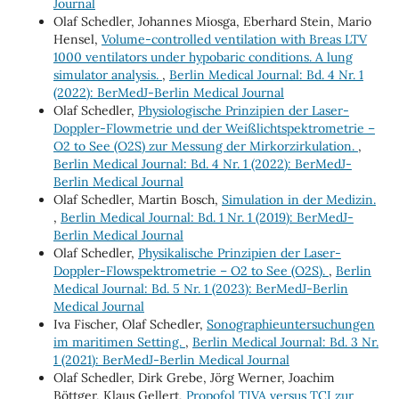
Journal
Olaf Schedler, Johannes Miosga, Eberhard Stein, Mario
Hensel,
Volume-controlled ventilation with Breas LTV
1000 ventilators under hypobaric conditions. A lung
simulator analysis.
,
Berlin Medical Journal: Bd. 4 Nr. 1
(2022): BerMedJ-Berlin Medical Journal
Olaf Schedler,
Physiologische Prinzipien der Laser-
Doppler-Flowmetrie und der Weißlichtspektrometrie –
O2 to See (O2S) zur Messung der Mirkorzirkulation.
,
Berlin Medical Journal: Bd. 4 Nr. 1 (2022): BerMedJ-
Berlin Medical Journal
Olaf Schedler, Martin Bosch,
Simulation in der Medizin.
,
Berlin Medical Journal: Bd. 1 Nr. 1 (2019): BerMedJ-
Berlin Medical Journal
Olaf Schedler,
Physikalische Prinzipien der Laser-
Doppler-Flowspektrometrie – O2 to See (O2S).
,
Berlin
Medical Journal: Bd. 5 Nr. 1 (2023): BerMedJ-Berlin
Medical Journal
Iva Fischer, Olaf Schedler,
Sonographieuntersuchungen
im maritimen Setting.
,
Berlin Medical Journal: Bd. 3 Nr.
1 (2021): BerMedJ-Berlin Medical Journal
Olaf Schedler, Dirk Grebe, Jörg Werner, Joachim
Böttger, Klaus Gellert,
Propofol TIVA versus TCI zur