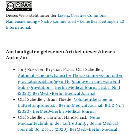
Dieses Werk steht unter der
Lizenz Creative Commons
Namensnennung - Nicht-kommerziell - Keine Bearbeitungen 4.0
International
.
Am häufigsten gelesenen Artikel dieser/dieses
Autor/in
Jörg Roessler, Krystian Pracz, Olaf Schedler,
Automatische mechanische Thoraxkompression unter
gravitationsabhängigen Flugmanövern und während
Mikrogravitation.
,
Berlin Medical Journal: Bd. 5 Nr. 1
(2023): BerMedJ-Berlin Medical Journal
Olaf Schedler, Brain Thiede,
Volumentherapie im
Luftrettungsdienst.
,
Berlin Medical Journal: Bd. 2 Nr. 1
(2020): BerMedJ-Berlin Medical Journal
Olaf Schedler, Hartmut Handschack,
Neue
Medizintechnik in der Luftrettung.
,
Berlin Medical
Journal: Bd. 2 Nr. 1 (2020): BerMedJ-Berlin Medical