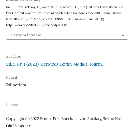
Enk, R., von Rottkay, E., Koch, S., & Schedler, O. (2023). Akutes Unwohlsein und
Übelkeit mit Aortenruptur bei idiopathischer Medianekrose ERDHEIM-GSELL :
DOI: 10.36210/BerMedJ/epub0042022.
Berlin Medical Journal
,
5
(1).
https://doi.org/10.36210/bermedj.v5i1.19
Zitationsformate
Ausgabe
Bd. 5 Nr. 1 (2023): BerMedJ-Berlin Medical Journal
Rubrik
Fallbericht
Lizenz
Copyright (c) 2022 Ronny Enk, Eberhard von Rottkay, Stefan Koch;
Olaf Schedler