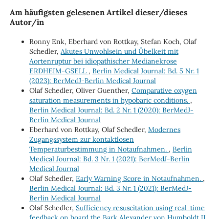
Am häufigsten gelesenen Artikel dieser/dieses
Autor/in
Ronny Enk, Eberhard von Rottkay, Stefan Koch, Olaf
Schedler,
Akutes Unwohlsein und Übelkeit mit
Aortenruptur bei idiopathischer Medianekrose
ERDHEIM-GSELL
,
Berlin Medical Journal: Bd. 5 Nr. 1
(2023): BerMedJ-Berlin Medical Journal
Olaf Schedler, Oliver Guenther,
Comparative oxygen
saturation measurements in hypobaric conditions.
,
Berlin Medical Journal: Bd. 2 Nr. 1 (2020): BerMedJ-
Berlin Medical Journal
Eberhard von Rottkay, Olaf Schedler,
Modernes
Zugangssystem zur kontaktlosen
Temperaturbestimmung in Notaufnahmen.
,
Berlin
Medical Journal: Bd. 3 Nr. 1 (2021): BerMedJ-Berlin
Medical Journal
Olaf Schedler,
Early Warning Score in Notaufnahmen.
,
Berlin Medical Journal: Bd. 3 Nr. 1 (2021): BerMedJ-
Berlin Medical Journal
Olaf Schedler,
Sufficiency resuscitation using real-time
feedback on board the Bark Alexander von Humboldt II