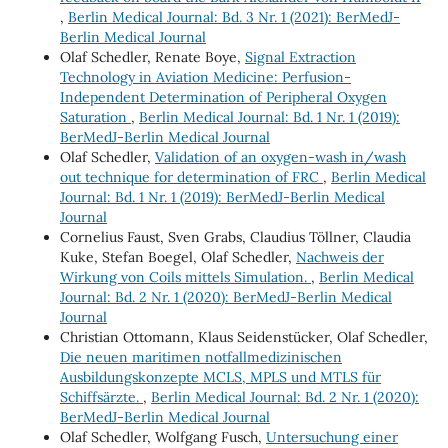
,
Berlin Medical Journal: Bd. 3 Nr. 1 (2021): BerMedJ-
Berlin Medical Journal
Olaf Schedler, Renate Boye,
Signal Extraction
Technology in Aviation Medicine: Perfusion-
Independent Determination of Peripheral Oxygen
Saturation
,
Berlin Medical Journal: Bd. 1 Nr. 1 (2019):
BerMedJ-Berlin Medical Journal
Olaf Schedler,
Validation of an oxygen-wash in/wash
out technique for determination of FRC
,
Berlin Medical
Journal: Bd. 1 Nr. 1 (2019): BerMedJ-Berlin Medical
Journal
Cornelius Faust, Sven Grabs, Claudius Töllner, Claudia
Kuke, Stefan Boegel, Olaf Schedler,
Nachweis der
Wirkung von Coils mittels Simulation.
,
Berlin Medical
Journal: Bd. 2 Nr. 1 (2020): BerMedJ-Berlin Medical
Journal
Christian Ottomann, Klaus Seidenstücker, Olaf Schedler,
Die neuen maritimen notfallmedizinischen
Ausbildungskonzepte MCLS, MPLS und MTLS für
Schiffsärzte.
,
Berlin Medical Journal: Bd. 2 Nr. 1 (2020):
BerMedJ-Berlin Medical Journal
Olaf Schedler, Wolfgang Fusch,
Untersuchung einer