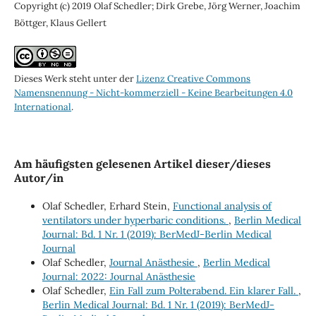
Copyright (c) 2019 Olaf Schedler; Dirk Grebe, Jörg Werner, Joachim
Böttger, Klaus Gellert
Dieses Werk steht unter der
Lizenz Creative Commons
Namensnennung - Nicht-kommerziell - Keine Bearbeitungen 4.0
International
.
Am häufigsten gelesenen Artikel dieser/dieses
Autor/in
Olaf Schedler, Erhard Stein,
Functional analysis of
ventilators under hyperbaric conditions.
,
Berlin Medical
Journal: Bd. 1 Nr. 1 (2019): BerMedJ-Berlin Medical
Journal
Olaf Schedler,
Journal Anästhesie
,
Berlin Medical
Journal: 2022: Journal Anästhesie
Olaf Schedler,
Ein Fall zum Polterabend. Ein klarer Fall.
,
Berlin Medical Journal: Bd. 1 Nr. 1 (2019): BerMedJ-