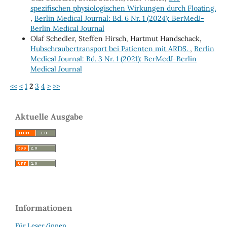
spezifischen physiologischen Wirkungen durch Floating.
,
Berlin Medical Journal: Bd. 6 Nr. 1 (2024): BerMedJ-
Berlin Medical Journal
Olaf Schedler, Steffen Hirsch, Hartmut Handschack,
Hubschraubertransport bei Patienten mit ARDS.
,
Berlin
Medical Journal: Bd. 3 Nr. 1 (2021): BerMedJ-Berlin
Medical Journal
<<
<
1
2
3
4
>
>>
Aktuelle Ausgabe
Informationen
Für Leser/innen