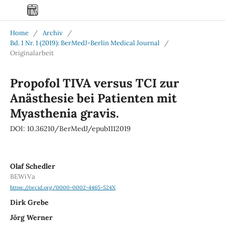
Home
/
Archiv
/
Bd. 1 Nr. 1 (2019): BerMedJ-Berlin Medical Journal
/
Originalarbeit
Propofol TIVA versus TCI zur
Anästhesie bei Patienten mit
Myasthenia gravis.
DOI: 10.36210/BerMedJ/epub1112019
Olaf Schedler
BEWiVa
https://orcid.org/0000-0002-4465-524X
Dirk Grebe
Jörg Werner