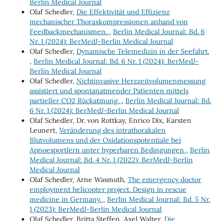
Berlin Medical Journal
Olaf Schedler,
Die Effektivität und Effizienz
mechanischer Thoraxkompressionen anhand von
Feedbackmechanismen.
,
Berlin Medical Journal: Bd. 6
Nr. 1 (2024): BerMedJ-Berlin Medical Journal
Olaf Schedler,
Dynamische Telemedizin in der Seefahrt.
,
Berlin Medical Journal: Bd. 6 Nr. 1 (2024): BerMedJ-
Berlin Medical Journal
Olaf Schedler,
Nichtinvasive Herzzeitvolumenmessung
assistiert und spontanatmender Patienten mittels
partieller CO2 Rückatmung.
,
Berlin Medical Journal: Bd.
6 Nr. 1 (2024): BerMedJ-Berlin Medical Journal
Olaf Schedler, Dr. von Rottkay, Enrico Dix, Karsten
Leunert,
Veränderung des intrathorakalen
Blutvolumens und der Oxidationspotentiale bei
Apnoesportlern unter hyperbaren Bedingungen
,
Berlin
Medical Journal: Bd. 4 Nr. 1 (2022): BerMedJ-Berlin
Medical Journal
Olaf Schedler, Arne Wasmuth,
The emergency doctor
employment helicopter project. Design in rescue
medicine in Germany.
,
Berlin Medical Journal: Bd. 5 Nr.
1 (2023): BerMedJ-Berlin Medical Journal
Olaf Schedler, Britta Steffen, Axel Walter,
Die