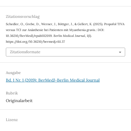
Zitationsvorschlag
Schedler, O., Grebe, D., Werner, J., Böttger, J., & Gellert, K. (2025). Propofol TIVA
versus TCI zur Anästhesie bei Patienten mit Myasthenia gravis.: DOI:
10.36210/BerMedJ/epub1112019.
Berlin Medical Journal
,
1
(1).
https://doi.org/10.36210/bermedj.v1i1.37
Zitationsformate
Ausgabe
Bd. 1 Nr. 1 (2019): BerMedJ-Berlin Medical Journal
Rubrik
Originalarbeit
Lizenz