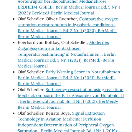
Aortenruptur bei idiopathischer Medianekrose
ERDHEIM-GSELL
,
Berlin Medical Journal: Bd. 5 Nr. 1
(2023): BerMedJ-Berlin Medical Journal
Olaf Schedler, Oliver Guenther,
Comparative oxygen
saturation measurements in hypobaric conditions.
,
Berlin Medical Journal: Bd. 2 Nr. 1 (2020): BerMedJ-
Berlin Medical Journal
Eberhard von Rottkay, Olaf Schedler,
Modernes
Zugangssystem zur kontaktlosen
Temperaturbestimmung in Notaufnahmen.
,
Berlin
Medical Journal: Bd. 3 Nr. 1 (2021): BerMedJ-Berlin
Medical Journal
Olaf Schedler,
Early Warning Score in Notaufnahmen.
,
Berlin Medical Journal: Bd. 3 Nr. 1 (2021): BerMedJ-
Berlin Medical Journal
Olaf Schedler,
Sufficiency resuscitation using real-time
feedback on board the Bark Alexander von Humboldt II
,
Berlin Medical Journal: Bd. 3 Nr. 1 (2021): BerMedJ-
Berlin Medical Journal
Olaf Schedler, Renate Boye,
Signal Extraction
Technology in Aviation Medicine: Perfusion-
Independent Determination of Peripheral Oxygen
Saturation
,
Berlin Medical Journal: Bd. 1 Nr. 1 (2019):