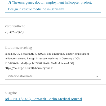
The emergency doctor employment helicopter project.
Design in rescue medicine in Germany.
Veröffentlicht
23-02-2023
Zitationsvorschlag
Schedler, O., & Wasmuth, A. (2023). The emergency doctor employment
helicopter project. Design in rescue medicine in Germany.: DOI:
10.36210/BerMedJ/epub1122101.
Berlin Medical Journal
,
5
(1).
https://doi.org/10.36210/bermedj.v5i1.43
Zitationsformate
Ausgabe
Bd. 5 Nr. 1 (2023): BerMedJ-Berlin Medical Journal