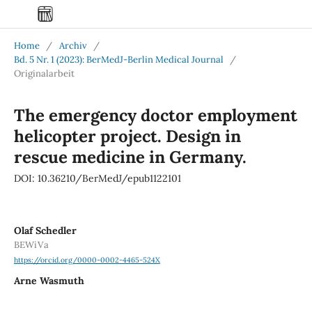
Home
/
Archiv
/
Bd. 5 Nr. 1 (2023): BerMedJ-Berlin Medical Journal
/
Originalarbeit
The emergency doctor employment
helicopter project. Design in
rescue medicine in Germany.
DOI: 10.36210/BerMedJ/epub1122101
Olaf Schedler
BEWiVa
https://orcid.org/0000-0002-4465-524X
Arne Wasmuth