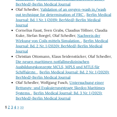
BerMedJ-Berlin Medical Journal
Olaf Schedler,
Validation of an oxygen-wash in/wash
out technique for determination of FRC
,
Berlin Medical
Journal: Bd. 1 Nr. 1 (2019): BerMedJ-Berlin Medical
Journal
Cornelius Faust, Sven Grabs, Claudius Töllner, Claudia
Kuke, Stefan Boegel, Olaf Schedler,
Nachweis der
Wirkung von Coils mittels Simulation.
,
Berlin Medical
Journal: Bd. 2 Nr. 1 (2020): BerMedJ-Berlin Medical
Journal
Christian Ottomann, Klaus Seidenstücker, Olaf Schedler,
Die neuen maritimen notfallmedizinischen
Ausbildungskonzepte MCLS, MPLS und MTLS für
Schiffsärzte.
,
Berlin Medical Journal: Bd. 2 Nr. 1 (2020):
BerMedJ-Berlin Medical Journal
Olaf Schedler, Wolfgang Fusch,
Untersuchung einer
Rettungs- und Evakuierungstrage Skedco Maritimes
Systems.
,
Berlin Medical Journal: Bd. 3 Nr. 1 (2021):
BerMedJ-Berlin Medical Journal
1
2
3
4
>
>>