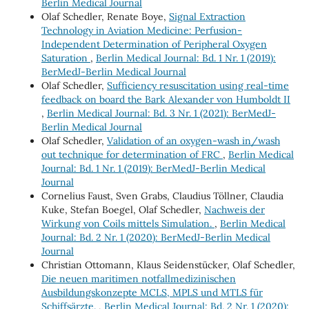
Berlin Medical Journal
Olaf Schedler, Renate Boye,
Signal Extraction
Technology in Aviation Medicine: Perfusion-
Independent Determination of Peripheral Oxygen
Saturation
,
Berlin Medical Journal: Bd. 1 Nr. 1 (2019):
BerMedJ-Berlin Medical Journal
Olaf Schedler,
Sufficiency resuscitation using real-time
feedback on board the Bark Alexander von Humboldt II
,
Berlin Medical Journal: Bd. 3 Nr. 1 (2021): BerMedJ-
Berlin Medical Journal
Olaf Schedler,
Validation of an oxygen-wash in/wash
out technique for determination of FRC
,
Berlin Medical
Journal: Bd. 1 Nr. 1 (2019): BerMedJ-Berlin Medical
Journal
Cornelius Faust, Sven Grabs, Claudius Töllner, Claudia
Kuke, Stefan Boegel, Olaf Schedler,
Nachweis der
Wirkung von Coils mittels Simulation.
,
Berlin Medical
Journal: Bd. 2 Nr. 1 (2020): BerMedJ-Berlin Medical
Journal
Christian Ottomann, Klaus Seidenstücker, Olaf Schedler,
Die neuen maritimen notfallmedizinischen
Ausbildungskonzepte MCLS, MPLS und MTLS für
Schiffsärzte.
,
Berlin Medical Journal: Bd. 2 Nr. 1 (2020):