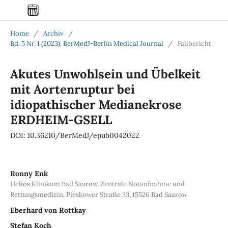
Home
/
Archiv
/
Bd. 5 Nr. 1 (2023): BerMedJ-Berlin Medical Journal
/
Fallbericht
Akutes Unwohlsein und Übelkeit
mit Aortenruptur bei
idiopathischer Medianekrose
ERDHEIM-GSELL
DOI: 10.36210/BerMedJ/epub0042022
Ronny Enk
Helios Klinikum Bad Saarow, Zentrale Notaufnahme und
Rettungsmedizin, Pieskower Straße 33, 15526 Bad Saarow
Eberhard von Rottkay
Stefan Koch