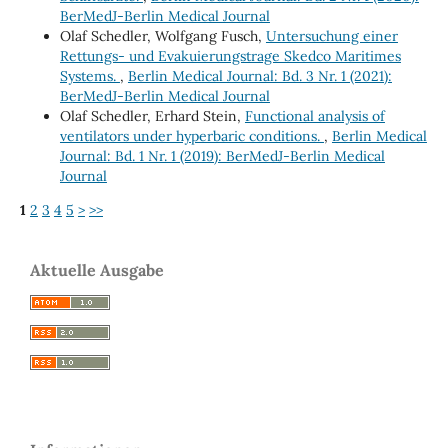
BerMedJ-Berlin Medical Journal
Olaf Schedler, Wolfgang Fusch,
Untersuchung einer
Rettungs- und Evakuierungstrage Skedco Maritimes
Systems.
,
Berlin Medical Journal: Bd. 3 Nr. 1 (2021):
BerMedJ-Berlin Medical Journal
Olaf Schedler, Erhard Stein,
Functional analysis of
ventilators under hyperbaric conditions.
,
Berlin Medical
Journal: Bd. 1 Nr. 1 (2019): BerMedJ-Berlin Medical
Journal
1
2
3
4
5
>
>>
Aktuelle Ausgabe