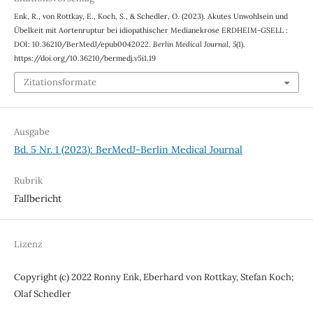
Enk, R., von Rottkay, E., Koch, S., & Schedler, O. (2023). Akutes Unwohlsein und
Übelkeit mit Aortenruptur bei idiopathischer Medianekrose ERDHEIM-GSELL :
DOI: 10.36210/BerMedJ/epub0042022.
Berlin Medical Journal
,
5
(1).
https://doi.org/10.36210/bermedj.v5i1.19
Zitationsformate
Ausgabe
Bd. 5 Nr. 1 (2023): BerMedJ-Berlin Medical Journal
Rubrik
Fallbericht
Lizenz
Copyright (c) 2022 Ronny Enk, Eberhard von Rottkay, Stefan Koch;
Olaf Schedler